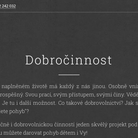
2 242 032
Dobročinnost
 naplněném životě má každý z nás jinou. Osobně vn
prospěšný. Svou prací, svým přístupem, svými činy. Věd
? Je tu i další možnost. Co takové dobrovolnictví? Ja
jete pohyb"?
čně i dobrovolnickou činností jeden skvělý projekt po
 můžete darovat pohyb dětem i Vy!