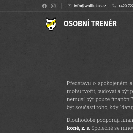
info@wolflukas.cz
+420 72
OSOBNÍ TRENÉR
Představu o spokojeném a
mohu tvořit, budovat a být 
nemusí být pouze finanční
být součástí toho, kdy "daru
Dlouhodobě podporuji finan
koně, z. s.
Společně se mnou