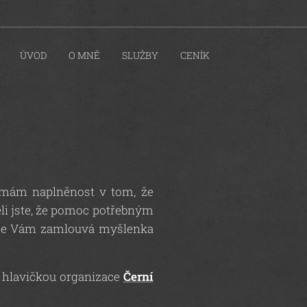
ÚVOD
O MNĚ
SLUŽBY
CENÍK
ímám naplněnost v tom, že
ěli jste, že pomoc potřebným
k se Vám zamlouvá myšlenka
d hlavičkou organizace
Černí